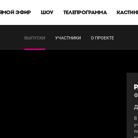
ЯМОЙ ЭФИР
ШОУ
ТЕЛЕПРОГРАММА
КАСТИН
ВЫПУСКИ
УЧАСТНИКИ
О ПРОЕКТЕ
Ф
Д
В
у
п
р