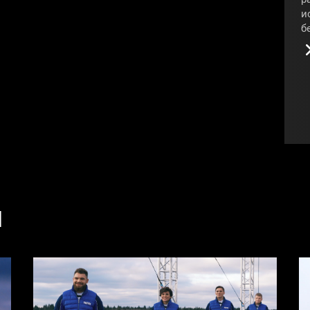
и
б
в
з
п
#
И