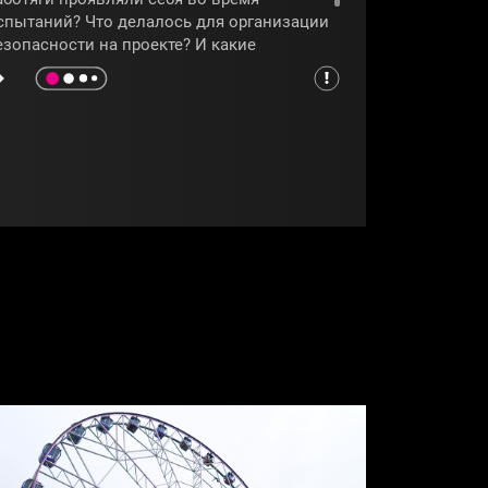
спытаний? Что делалось для организации
езопасности на проекте? И какие
печатления остались у участников после
авершения их непростого конкурсного
ути, покажет программа
«Работяги»
.
РАБОТЯГИ
#РОМАНКОСТОМАРОВ