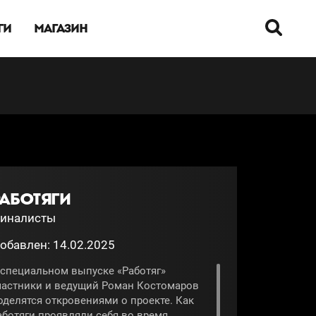
ГИ
МАГАЗИН
РАБОТЯГИ
иналисты
обавлен: 14.02.2025
 специальном выпуске «Работяг»
частники и ведущий Роман Костомаров
оделятся откровениями о проекте. Как
аботяги проявляли себя во время